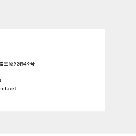
路三段92巷49号
8
8
net.net