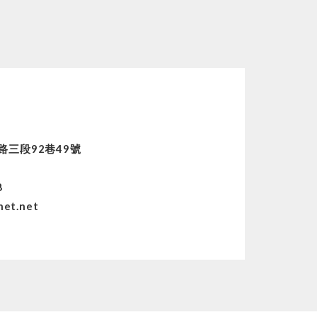
路三段92巷49號
8
8
net.net