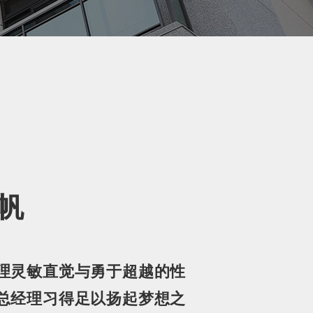
帆
理灵敏直觉与勇于超越的性
总经理习得足以扬起梦想之