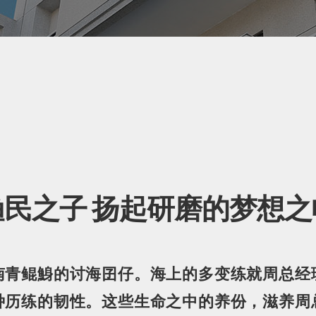
渔民之子 扬起研磨的梦想之
南青鲲鯓的讨海囝仔。海上的多变练就周总经
种历练的韧性。这些生命之中的养份，滋养周