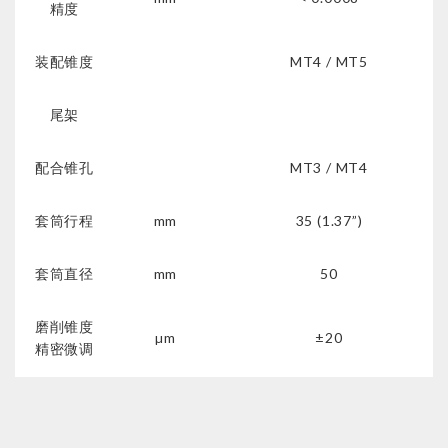
精度
装配锥度
MT4 / MT5
尾架
配合锥孔
MT3 / MT4
套筒行程
mm
35 (1.37”)
套筒直径
mm
50
磨削锥度
µm
±20
精密微调