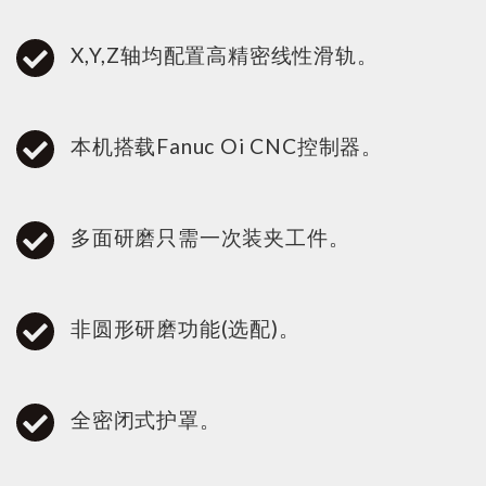
X,Y,Z轴均配置高精密线性滑轨。
本机搭载Fanuc Oi CNC控制器。
多面研磨只需一次装夹工件。
非圆形研磨功能(选配)。
全密闭式护罩。