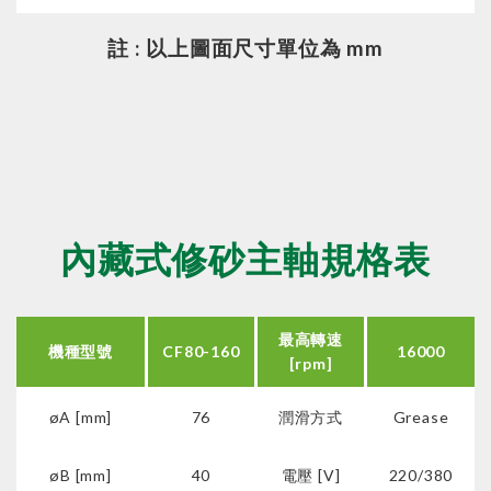
註 : 以上圖面尺寸單位為 mm
內藏式修砂主軸規格表
最高轉速
機種型號
CF80-160
16000
[rpm]
øA [mm]
76
潤滑方式
Grease
øB [mm]
40
電壓 [V]
220/380