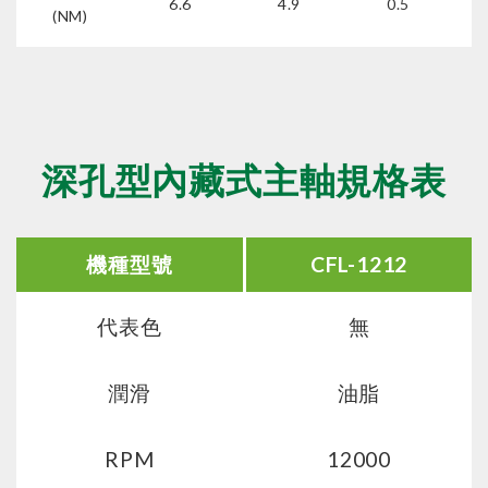
6.6
4.9
0.5
(NM)
深孔型內藏式主軸規格表
機種型號
CFL-1212
代表色
無
潤滑
油脂
RPM
12000