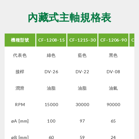
內藏式主軸規格表
機種型號
CF-1208-15
CF-1215-30
CF-1206-90
CF
代表色
綠色
藍色
黑色
接桿
DV-26
DV-22
DV-08
潤滑
油脂
油脂
油氣
RPM
15000
30000
90000
øA [mm]
100
97
65
øB [mm]
60
59
24